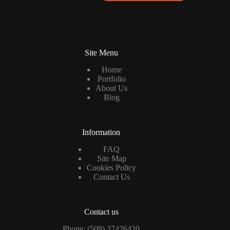
a
i
l
*
Site Menu
Home
Portfolio
About Us
Blog
Information
FAQ
Site Map
Cookies Policy
Contact Us
Contact us
Phone: (509) 37426420