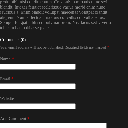
proin nibh nisl condimentum. Cras pulvinar mattis nunc sed
blandit. Integer feugiat scelerisque varius morbi enim nunc
faucibus a. Enim blandit volutpat maecenas volutpat blandit
aliquam. Nam at lectus urna duis convallis convallis tellus.
Semper feugiat nibh sed pulvinar proin. Nisi lacus sed viverra
tellus in hac habitasse platea.
Comments (0)
Your email address will not be published.
Required fields are marked
*
Name
*
Email
*
Website
Add Comment
*