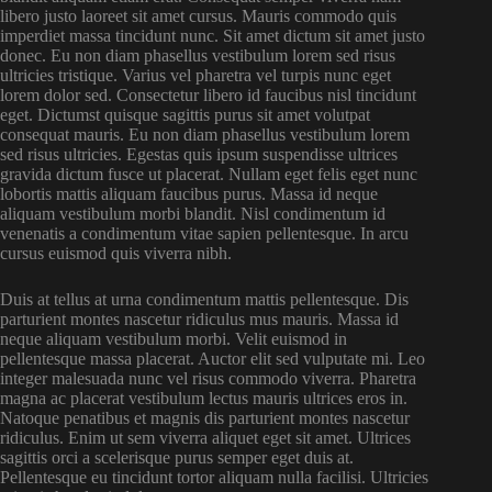
libero justo laoreet sit amet cursus. Mauris commodo quis
imperdiet massa tincidunt nunc. Sit amet dictum sit amet justo
donec. Eu non diam phasellus vestibulum lorem sed risus
ultricies tristique. Varius vel pharetra vel turpis nunc eget
lorem dolor sed. Consectetur libero id faucibus nisl tincidunt
eget. Dictumst quisque sagittis purus sit amet volutpat
consequat mauris. Eu non diam phasellus vestibulum lorem
sed risus ultricies. Egestas quis ipsum suspendisse ultrices
gravida dictum fusce ut placerat. Nullam eget felis eget nunc
lobortis mattis aliquam faucibus purus. Massa id neque
aliquam vestibulum morbi blandit. Nisl condimentum id
venenatis a condimentum vitae sapien pellentesque. In arcu
cursus euismod quis viverra nibh.
Duis at tellus at urna condimentum mattis pellentesque. Dis
parturient montes nascetur ridiculus mus mauris. Massa id
neque aliquam vestibulum morbi. Velit euismod in
pellentesque massa placerat. Auctor elit sed vulputate mi. Leo
integer malesuada nunc vel risus commodo viverra. Pharetra
magna ac placerat vestibulum lectus mauris ultrices eros in.
Natoque penatibus et magnis dis parturient montes nascetur
ridiculus. Enim ut sem viverra aliquet eget sit amet. Ultrices
sagittis orci a scelerisque purus semper eget duis at.
Pellentesque eu tincidunt tortor aliquam nulla facilisi. Ultricies